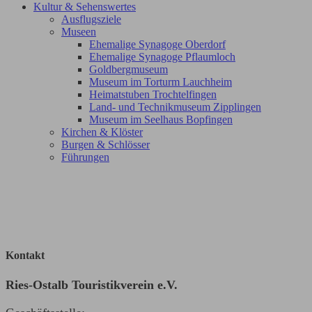
Kultur & Sehenswertes
Ausflugsziele
Museen
Ehemalige Synagoge Oberdorf
Ehemalige Synagoge Pflaumloch
Goldbergmuseum
Museum im Torturm Lauchheim
Heimatstuben Trochtelfingen
Land- und Technikmuseum Zipplingen
Museum im Seelhaus Bopfingen
Kirchen & Klöster
Burgen & Schlösser
Führungen
Kontakt
Ries-Ostalb Touristikverein e.V.