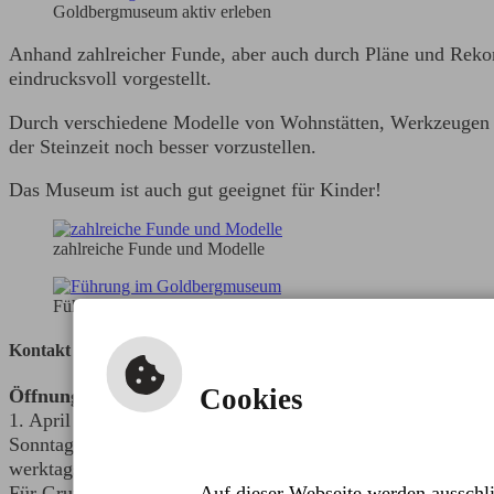
Goldbergmuseum aktiv erleben
Anhand zahlreicher Funde, aber auch durch Pläne und Rekon
eindrucksvoll vorgestellt.
Durch verschiedene Modelle von Wohnstätten, Werkzeugen un
der Steinzeit noch besser vorzustellen.
Das Museum ist auch gut geeignet für Kinder!
zahlreiche Funde und Modelle
Führung im Goldbergmuseum
Kontakt und Öffnungszeiten
Cookies
Öffnungszeiten
1. April bis 31. Oktober
Sonntag 14:00 Uhr bis 17:00 Uhr
werktags nach Anmeldung
Für Gruppen ab 5 Personen Führungen nach Anmeldung
Auf dieser Webseite werden ausschli