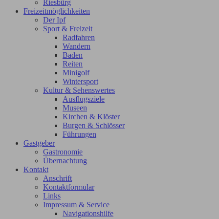
Riesbürg
Freizeitmöglichkeiten
Der Ipf
Sport & Freizeit
Radfahren
Wandern
Baden
Reiten
Minigolf
Wintersport
Kultur & Sehenswertes
Ausflugsziele
Museen
Kirchen & Klöster
Burgen & Schlösser
Führungen
Gastgeber
Gastronomie
Übernachtung
Kontakt
Anschrift
Kontaktformular
Links
Impressum & Service
Navigationshilfe