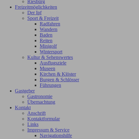
Riesbürg
Freizeitmöglichkeiten
Der Ipf
Sport & Freizeit
Radfahren
Wandern
Baden
Reiten
Minigolf
Wintersport
Kultur & Sehenswertes
Ausflugsziele
Museen
Kirchen & Klöster
Burgen & Schlösser
Führungen
Gastgeber
Gastronomie
Übernachtung
Kontakt
Anschrift
Kontaktformular
Links
Impressum & Service
Navigationshilfe